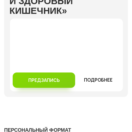
ДОКТОР САПИЯТ
ВРАЧ-ТЕРАПЕВТ, ЭНДОКРИНОЛОГ
И СПЕЦИАЛИСТ АНТИВОЗРАСТНОЙ МЕДИЦИНЫ
ВЫСШЕЕ МЕДИЦИНСКОЕ ОБРАЗОВАНИЕ
ВГМУ ИМ. Н.Н БУРДЕНКО
ПРИНЦИПЫ, КОТОРЫХ Я
ПРИДЕРЖИВАЮСЬ В РАБОТЕ
Организм человека – система
,
где все органы взаимосвязаны
Поиск первопричин
,
а не маскировка симптомов
Ответственность за здоровье
через ежедневный выбор
физиологичного образа жизни
Лайфхаки
по быстрому результату
для позитивного подкрепления
на работу с первопричинами
Продление здоровья
, полноценной
комфортной жизни, контакт с
телом, а не доведение тела до
болезни
МОИ ДИПЛОМЫ