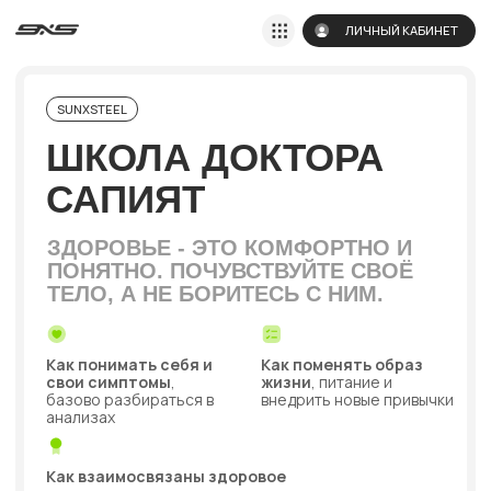
ЛИЧНЫЙ КАБИНЕТ
SUNXSTEEL
ШКОЛА ДОКТОРА
САПИЯТ
ЗДОРОВЬЕ - ЭТО КОМФОРТНО И
ПОНЯТНО. ПОЧУВСТВУЙТЕ СВОЁ
ТЕЛО, А НЕ БОРИТЕСЬ С НИМ.
Как понимать себя и
Как поменять образ
свои симптомы
,
жизни
, питание и
базово разбираться в
внедрить новые привычки
анализах
Как взаимосвязаны здоровое
тело и проявленность
, деньги,
свобода, сексуальность и
уверенность
ПОДПИШИТЕСЬ НА БОТ
ШКОЛЫ ДОКТОРА САПИЯТ
Информация о курсах и самые
выгодные условия участия, а
также полезная информация от