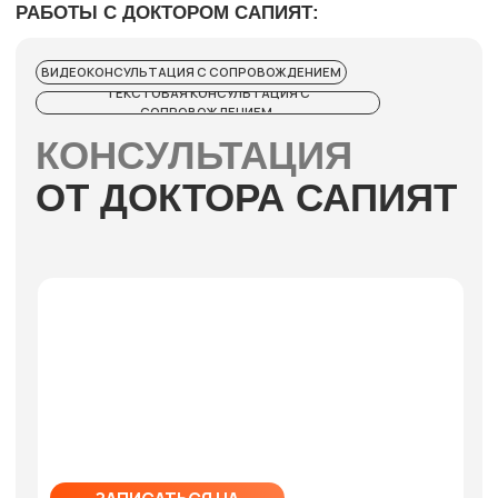
Информация на данном сайте носит образовательный
характер и не заменяет консультацию специалиста
Имеются противопоказания, перед применением
проконсультируйтесь со специалистом.
Ресурс не несет ответственность за использование и
трактовку предоставленной информации. Сфера медицины
стремительно развивается, поэтому информация может
устареть, стать неполной и некорректной.
Используя информацию, вы соглашаетесь с тем, что ресурс
не несет ответственности за принятие любого решения и