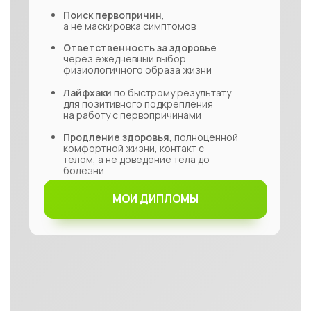
Сведения об образовательной организации
ИП Ахмедова Сапият Наримановна
ИНН 362905284704
ОГРНИП 320366800012372
Воронежская обл., п. Абрамовка,
ул. Котовского, д.5
Информация на данном сайте носит образовательный характер и не
заменяет консультацию специалиста. Имеются противопоказания,
перед применением проконсультируйтесь со специалистом. Ресурс
не несет ответственность за использование и трактовку
предоставленной информации. Сфера медицины стремительно
развивается, поэтому информация может устареть, стать неполной
и некорректной. Используя информацию, вы соглашаетесь с тем, что
ресурс не несет ответственности за принятие любого решения и
никак не связан с ним. Представленная информация не является
медицинской консультацией, руководством к действию или заменой
профессиональной медицинской помощи.