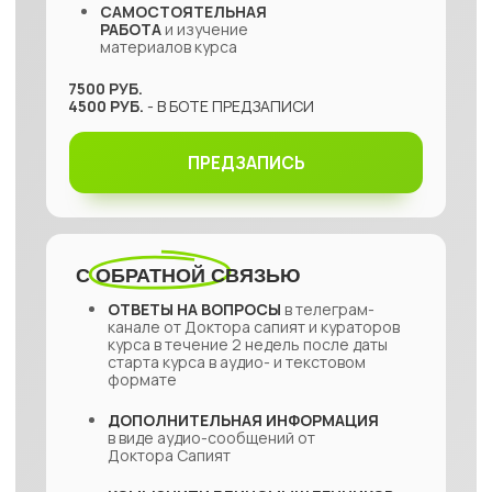
РЕЗУЛЬТАТ
ПОСЛЕ КУРСА
01
02
УЗНАЛИ, КАКИЕ
ЕСТЬ
ПОНЯЛИ, ПОЧЕМУ
ПЕРВОПРИЧИНЫ
РАНЬШЕ
ТЕРАПИЯ НЕ
БЕСПОКОЯЩИХ
ПРИНОСИЛА
СИМПТОМОВ
РЕЗУЛЬТАТА
(вздутия, запоры,
изжога и др.)
03
04
ВЫШЛИ ИЗ
ОПРЕДЕЛИЛИ, ОТ
ЗАМКНУТОГО КРУГА
ЧЕГО ЗАВИСИТ
СИМПТОМОВ
ЗДОРОВЬЕ ЖКТ
05
06
УВИДЕЛИ
ВНЕДРИЛИ
ПРИЧИННО-
ЕЖЕДНЕВНЫЕ
СЛЕДСТВЕННЫЕ
ПРИВЫЧКИ
И ПОЛУЧИЛИ
СВЯЗИ
СВОИХ
ИНСТРУМЕНТЫ
СИМПТОМОВ
ВЛИЯНИЯ НА СВОЕ
ЗДОРОВЬЕ ДЛЯ
СТАБИЛЬНОГО
РЕЗУЛЬТАТА