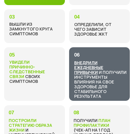
Email:
hello@sunxsteel.ru
Tg-канал:
Доктор Сапият
Другие социальные сети:
@sunxsteel
Публичная оферта на образовательные услуги
Публичная оферта на информационно-консультационные услуги
Политика обработки персональных данных
Согласие на обработку персональных данных с целью получения
информационных и рекламных рассылок
Согласие на информационные и рекламные рассылки
Согласие на обработку персональных данных с целью обработки
входящих заявок Оператором
Согласие на обработку персональных данных с целью
регистрации личного кабинета
Выписка из
реестра образовательных лицензий
Лицензия на осуществление образовательной деятельности №
Л035-01244-36/00642192 от 28.02.2023 г. (выдана
Департаментом образования, науки и молодежной политики
Воронежской области бессрочно).
Сведения об образовательной организации
ИП Ахмедова Сапият Наримановна
ИНН 362905284704