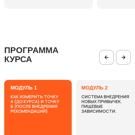
2 недели
ЛЬНОСТЬ КУРСА:
ПРОДОЛЖИТЕ
работы в чате + 60 дней дополнительного
доступа
и методические
13 МОДУЛЕЙ
материалы для скачивания
САМОСТОЯТЕЛЬНО
САМОСТОЯТЕЛЬНАЯ
РАБОТА
и изучение
материалов курса
7500 РУБ.
4500 РУБ.
- В БОТЕ ПРЕДЗАПИСИ
ПРЕДЗАПИСЬ
С ОБРАТНОЙ СВЯЗЬЮ
ОТВЕТЫ НА ВОПРОСЫ
в телеграм-
канале от Доктора сапият и кураторов
курса в течение 2 недель после даты
старта курса в аудио- и текстовом
формате
ДОПОЛНИТЕЛЬНАЯ ИНФОРМАЦИЯ
в виде аудио-сообщений от
Доктора Сапият