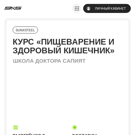
ЛИЧНЫЙ КАБИНЕТ
SUNXSTEEL
КУРС «ПИЩЕВАРЕНИЕ И
ЗДОРОВЫЙ КИШЕЧНИК»
ШКОЛА ДОКТОРА САПИЯТ
РАЗБЕРЁМСЯ С
CОСТАВИМ
СИМПТОМАМИ И ИХ
ПЕРСОНАЛЬНУЮ
ПРИЧИНАМИ:
вздутия,
ПОШАГОВУЮ
запоры, диарея,
СТРАТЕГИЮ
изжога, тяжесть,
восстановления
повышенный аппетит и
здоровья желудочно-
др., а также
кишечного тракта
состояниями: СИБР,
СИГР, синдром
раздраженного
кишечника и другими