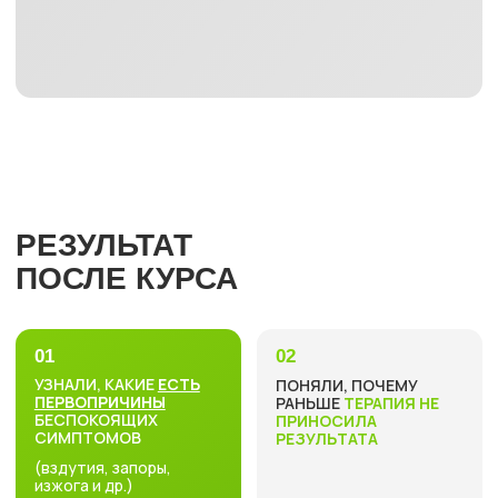
физиологичного образа жизни
Лайфхаки
по быстрому результату
для позитивного подкрепления
на работу с первопричинами
Продление здоровья
, полноценной
комфортной жизни, контакт с
телом, а не доведение тела до
болезни
МОИ ДИПЛОМЫ