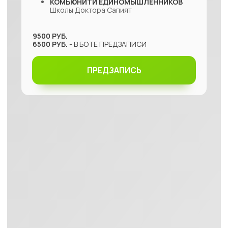
07
08
ПОСТРОИЛИ
ПОЛУЧИЛИ
ПЛАН
СТРАТЕГИЮ ОБРАЗА
ПРОФИЛАКТИКИ
ЖИЗНИ
И
(ЧЕК-АП НА 1 ГОД
НУТРИЦЕВТИЧЕСКОЙ
ИМЕННО ДЛЯ ВАС)
ТЕРАПИИ
ДОКТОР САПИЯТ
ВРАЧ-ТЕРАПЕВТ, ЭНДОКРИНОЛОГ
И СПЕЦИАЛИСТ АНТИВОЗРАСТНОЙ МЕДИЦИНЫ
ВЫСШЕЕ МЕДИЦИНСКОЕ ОБРАЗОВАНИЕ
ВГМУ ИМ. Н.Н БУРДЕНКО
ПРИНЦИПЫ, КОТОРЫХ Я
ПРИДЕРЖИВАЮСЬ В РАБОТЕ
Организм человека – система
,
где все органы взаимосвязаны
Поиск первопричин
,
а не маскировка симптомов
Ответственность за здоровье
через ежедневный выбор