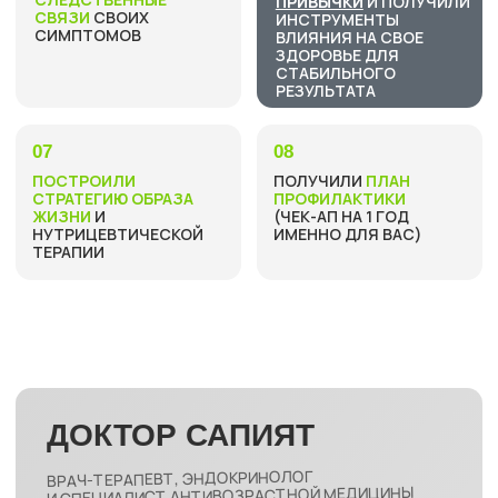
Политика обработки персональных данных
Согласие на обработку персональных данных с целью получения
информационных и рекламных рассылок
Согласие на информационные и рекламные рассылки
Согласие на обработку персональных данных с целью обработки
входящих заявок Оператором
Согласие на обработку персональных данных с целью
регистрации личного кабинета
Выписка из
реестра образовательных лицензий
Лицензия на осуществление образовательной деятельности №
Л035-01244-36/00642192 от 28.02.2023 г. (выдана
Департаментом образования, науки и молодежной политики
Воронежской области бессрочно).
Сведения об образовательной организации
ИП Ахмедова Сапият Наримановна
ИНН 362905284704
ОГРНИП 320366800012372
Воронежская обл., п. Абрамовка,
ул. Котовского, д.5
Информация на данном сайте носит образовательный характер и не
заменяет консультацию специалиста. Имеются противопоказания,
перед применением проконсультируйтесь со специалистом. Ресурс
не несет ответственность за использование и трактовку
предоставленной информации. Сфера медицины стремительно
развивается, поэтому информация может устареть, стать неполной
и некорректной. Используя информацию, вы соглашаетесь с тем, что
ресурс не несет ответственности за принятие любого решения и