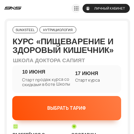
ЛИЧНЫЙ КАБИНЕТ
SUNXSTEEL
НУТРИЦИОЛОГИЯ
КУРС «ПИЩЕВАРЕНИЕ И
ЗДОРОВЫЙ КИШЕЧНИК»
ШКОЛА ДОКТОРА САПИЯТ
10 ИЮНЯ
17 ИЮНЯ
Старт продаж курса со
Старт курса
скидками в боте Школы
ВЫБРАТЬ ТАРИФ
РАЗБЕРЁМСЯ С
CОСТАВИМ
СИМПТОМАМИ И ИХ
ПЕРСОНАЛЬНУЮ
ПРИЧИНАМИ:
вздутия,
ПОШАГОВУЮ
запоры, диарея,
СТРАТЕГИЮ
изжога, тяжесть,
восстановления
повышенный аппетит и
здоровья желудочно-
др., а также
кишечного тракта
состояниями: СИБР,
СИГР, синдром
раздраженного
кишечника и другими