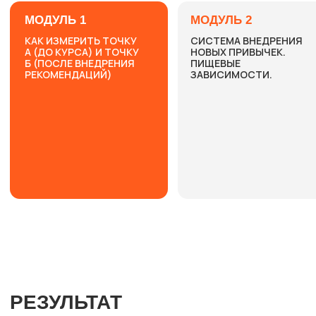
ДОКТОР САПИЯТ
ВРАЧ-ТЕРАПЕВТ, ЭНДОКРИНОЛОГ
И СПЕЦИАЛИСТ АНТИВОЗРАСТНОЙ МЕДИЦИНЫ
ВЫСШЕЕ МЕДИЦИНСКОЕ ОБРАЗОВАНИЕ
ВГМУ ИМ. Н.Н БУРДЕНКО
ПРИНЦИПЫ, КОТОРЫХ Я
ПРИДЕРЖИВАЮСЬ В РАБОТЕ
Организм человека – система
,
где все органы взаимосвязаны
Поиск первопричин
,
а не маскировка симптомов
Ответственность за здоровье
через ежедневный выбор
физиологичного образа жизни
Лайфхаки
по быстрому результату
для позитивного подкрепления
на работу с первопричинами
Продление здоровья
, полноценной
комфортной жизни, контакт с
телом, а не доведение тела до
болезни
МОИ ДИПЛОМЫ