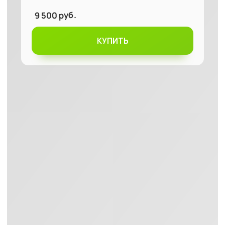
ЕСЛИ У ВАС ЕСТЬ
ХОТЯ БЫ
ЕСЛИ У ВАС ТАКИЕ
ОДНА
ИЗ ЭТИХ ПРОБЛЕМ:
СОСТОЯНИЯ:
кариес / хронический тонзиллит /
ОЧЕВИДНАЯ СИМПТОМАТИКА
синдром избыточного грибкового
НАРУШЕНИЙ В РАБОТЕ ЖКТ
роста (СИГР, включая кандидоз) /
неприятный запах изо рта / налёт
синдром Жильбера / ГЭРБ /
на языке / отрыжка / изжога /
ддискинезия желчевыводящих путей
чувство слабости,
сонливость
(ДЖВП) / сниженная кислотность
после
еды / чувство голода после
желудка / гастрит / синдром
еды, отсутствие насыщения /
избыточного бактериального роста
повышение аппетита / чувство
(СИБР) / перегиб желчного пузыря /
тяжести после еды / тошнота /
холецистит / паразитоз /
запор / диарея, жидкий стул / боль
желчнокаменная болезнь (ЖКБ) –
в правом/левом подреберье и
предшествует билиарный сладж
других областях живота /
(взвеси, сгустки и т.д.) / ферментная
избыточное газообразование,
недостаточность / удаленный
метеоризм, вздутие
желчный пузырь / повышенная
кишечная проницаемость
ПРОГРАММА
КУРСА