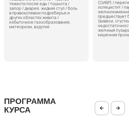
(вздутия, запоры,
изжога и др.)
03
04
ВЫШЛИ ИЗ
ОПРЕДЕЛИЛИ, ОТ
ЗАМКНУТОГО КРУГА
ЧЕГО ЗАВИСИТ
СИМПТОМОВ
ЗДОРОВЬЕ ЖКТ
05
06
УВИДЕЛИ
ВНЕДРИЛИ
ПРИЧИННО-
ЕЖЕДНЕВНЫЕ
СЛЕДСТВЕННЫЕ
ПРИВЫЧКИ
И ПОЛУЧИЛИ
СВЯЗИ
СВОИХ
ИНСТРУМЕНТЫ
СИМПТОМОВ
ВЛИЯНИЯ НА СВОЕ
ЗДОРОВЬЕ ДЛЯ
СТАБИЛЬНОГО
РЕЗУЛЬТАТА
07
08
ПОСТРОИЛИ
ПОЛУЧИЛИ
ПЛАН
СТРАТЕГИЮ ОБРАЗА
ПРОФИЛАКТИКИ
ЖИЗНИ
И
(ЧЕК-АП НА 1 ГОД
НУТРИЦЕВТИЧЕСКОЙ
ИМЕННО ДЛЯ ВАС)
ТЕРАПИИ