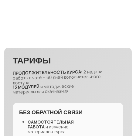
БЕЗ ОБРАТНОЙ СВЯЗИ
САМОСТОЯТЕЛЬНАЯ
РАБОТА
и изучение
материалов курса
7 500 руб.
КУПИТЬ
С ОБРАТНОЙ СВЯЗЬЮ
ОТВЕТЫ НА ВОПРОСЫ
в телеграм-
канале от Доктора Сапият и
кураторов курса в течение 2 недель
после даты старта курса в аудио- и
текстовом формате
ДОПОЛНИТЕЛЬНАЯ ИНФОРМАЦИЯ
в виде аудио-сообщений от
Доктора Сапият
КОМЬЮНИТИ ЕДИНОМЫШЛЕННИКОВ
Школы Доктора Сапият
9 500 руб.
КУПИТЬ