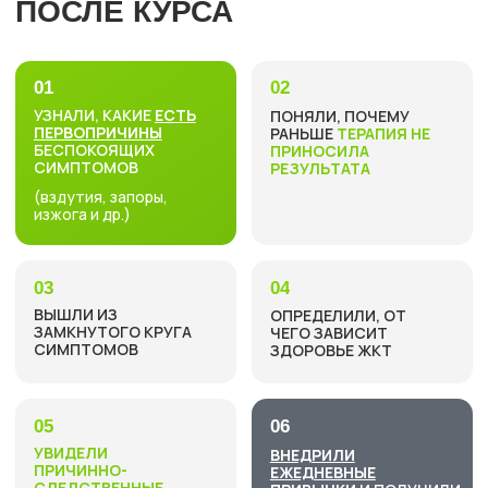
Email:
hello@sunxsteel.ru
Tg-канал:
Доктор Сапият
Другие социальные сети:
@sunxsteel
Публичная оферта на образовательные услуги
Публичная оферта на информационно-консультационные услуги