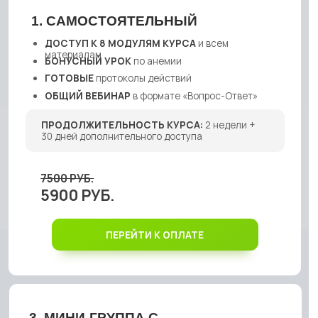
9500 РУБ.
7900 Р
. МИНИ-ГРУППА С
СОПРОВОЖДЕНИЕМ
ДОСТУП К 8 МОДУЛЯМ КУРСА
и всем
материалам
БОНУСНЫЙ УРОК
по анемии
ГОТОВЫЕ
протоколы действий
ОБЩИЙ ВЕБИНАР
в формате «Вопрос-Ответ»
4. ЛИЧН
РЕКОМЕНДАЦИИ
Доктора Сапият в формате
ДОСТУП 
аудио-сообщений в общем чате
материал
БОНУСНЫ
КОММЬЮНИТИ
единомышленников Школы
Доктора Сапият
ГОТОВЫЕ
ПРОГРАММА ПИТАНИЯ
для группы
ОБЩИЙ В
ОБРАТНАЯ СВЯЗЬ
по анализам и обследованиям
РЕКОМЕН
аудио-соо
ПЕРСОНАЛИЗИРОВАННЫЕ ОТВЕТЫ
от Доктора
Сапият и куратора
КОММЬЮ
Доктора С
СОПРОВОЖДЕНИЕ ГРУППЫ
с поддержкой
на каждом этапе
ZOOM-ЗВ
МАСТЕРМАЙНД
с разборами участников группы:
РЕКОМЕН
ответы на вопросы, обратная связь по терапии
и обследов
проверять,
буквально
ПРОДОЛЖИТЕЛЬНОСТЬ КУРСА:
4 недели