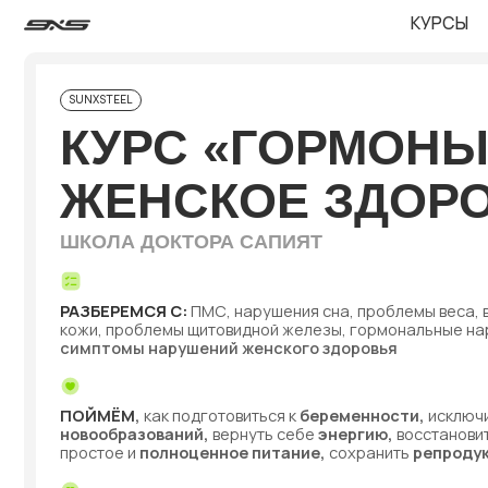
КУРСЫ
О ДО
SUNXSTEEL
КУРС «ГОРМОНЫ И
ЖЕНСКОЕ ЗДОРОВ
ШКОЛА ДОКТОРА САПИЯТ
РАЗБЕРЕМСЯ С:
ПМС, нарушения сна, проблемы веса, высыпан
кожи, проблемы щитовидной железы, гормональные нарушения
симптомы нарушений женского здоровья
ПОЙМЁМ
,
как подготовиться к
беременности,
исключить поя
новообразований,
вернуть себе
энергию,
восстановить
либи
простое и
полноценное питание,
сохранить
репродуктивну
СОСТАВИМ ПЕРСОНАЛЬНУЮ ПОШАГОВУЮ СТРАТЕГИЮ
восстановления гормонального здоровья