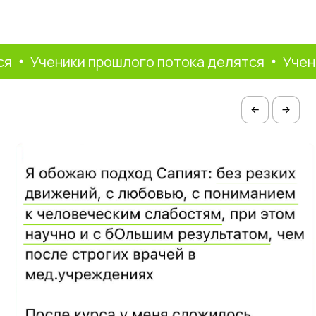
Ученики прошлого потока делятся
Ученики п