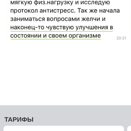
РИФЫ
САМОСТОЯТЕЛЬНЫЙ
2. ПОДД
ДОСТУП К 8 МОДУЛЯМ КУРСА
и всем
ДОСТУП 
материалам
материал
БОНУСНЫЙ УРОК
по анемии
БОНУСНЫ
ГОТОВЫЕ
протоколы действий
ГОТОВЫЕ
ОБЩИЙ ВЕБИНАР
в формате «Вопрос-Ответ»
ОБЩИЙ В
РЕКОМЕН
аудио-соо
ПРОДОЛЖИТЕЛЬНОСТЬ КУРСА:
2 недели +
30 дней дополнительного доступа
КОММЬЮ
Доктора С
ВОЗМОЖН
7500 РУБ.
материала
5900 РУБ.
ответы)
ПРОДОЛЖ
работы в ч
ПЕРЕЙТИ К ОПЛАТЕ
доступа