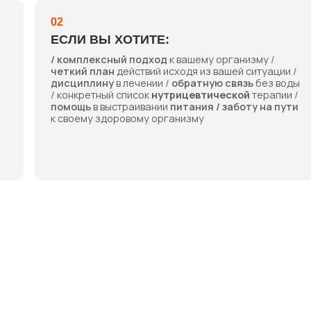
дисциплину
в лечении /
обратную связь
без воды
/ конкретный список
нутрицевтической
терапии /
помощь
в выстраивании
питания / заботу на пути
к своему здоровому организму