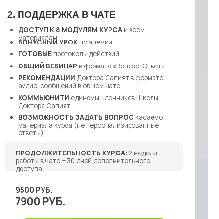
УБ.
ПЕРЕЙТИ К ОПЛАТЕ
ОЕ ВЕДЕНИЕ
К 8 МОДУЛЯМ КУРСА
и всем
ам
Й УРОК
по анемии
протоколы действий
ЕБИНАР
в формате «Вопрос-Ответ»
ДАЦИИ
Доктора Сапият в формате
бщений в общем чате
НИТИ
единомышленников Школы
апият
ОНОК
с Доктором Сапият лично
ДАЦИИ
по вашим анализам
аниям (что, когда и как часто
 принимать, что делать, закрываем
 все вопросы)