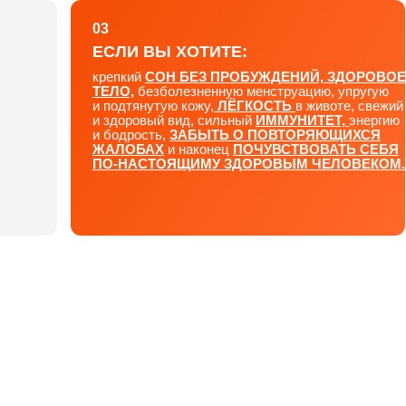
и подтянутую кожу,
ЛЁГКОСТЬ
в животе, свежий
и здоровый вид, сильный
ИММУНИТЕТ,
энергию
и бодрость,
ЗАБЫТЬ О ПОВТОРЯЮЩИХСЯ
ЖАЛОБАХ
и наконец
ПОЧУВСТВОВАТЬ СЕБЯ
ПО-НАСТОЯЩИМУ ЗДОРОВЫМ ЧЕЛОВЕКОМ.