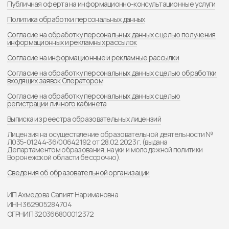
ИП Ахмедова Сапият Наримановна
ИНН 362905284704
ОГРНИП 320366800012372
Воронежская обл., п. Абрамовка,
ул. Котовского, д.5
Информация на данном сайте носит образовательный характер и не
заменяет консультацию специалиста. Имеются противопоказания,
перед применением проконсультируйтесь со специалистом. Ресурс
не несет ответственность за использование и трактовку
предоставленной информации. Сфера медицины стремительно
развивается, поэтому информация может устареть, стать неполной
и некорректной. Используя информацию, вы соглашаетесь с тем, что
ресурс не несет ответственности за принятие любого решения и
никак не связан с ним. Представленная информация не является
медицинской консультацией, руководством к действию или заменой
профессиональной медицинской помощи.