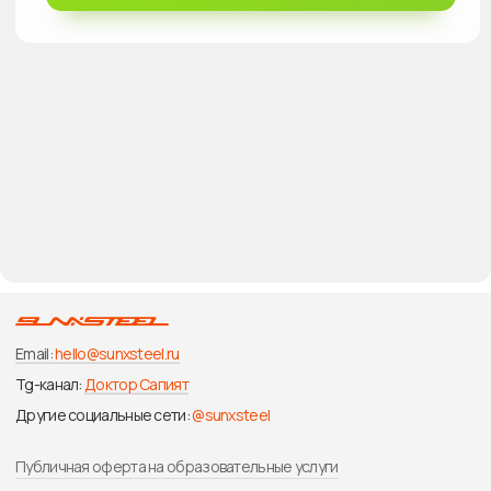
Email:
hello@sunxsteel.ru
Tg-канал:
Доктор Сапият
Другие социальные сети:
@sunxsteel
Публичная оферта на образовательные услуги
Публичная оферта на информационно-консультационные услуги
Политика обработки персональных данных
Согласие на обработку персональных данных с целью получения
информационных и рекламных рассылок
Согласие на информационные и рекламные рассылки
Согласие на обработку персональных данных с целью обработки
входящих заявок Оператором
Согласие на обработку персональных данных с целью
регистрации личного кабинета
Выписка из
реестра образовательных лицензий
Лицензия на осуществление образовательной деятельности №
Л035-01244-36/00642192 от 28.02.2023 г. (выдана
Департаментом образования, науки и молодежной политики
Воронежской области бессрочно).
Сведения об образовательной организации