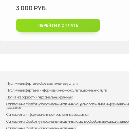
ПЕРЕЙТИ К ОПЛАТЕ
чная оферта на образовательные услуги
чная оферта на информационно-консультационные услуги
ика обработки персональных данных
сие на обработку персональных данных с целью получения информационных и рекламных
ылок
сие на информационные и рекламные рассылки
сие на обработку персональных данных с целью обработки входящих заявок Оператором
сие на обработку персональных данных с целью регистрации личного кабинета
ка из
реестра образовательных лицензий
зия на осуществление образовательной деятельности № Л035-01244-36/00642192 от
.2023 г. (выдана Департаментом образования, науки и молодежной политики Воронежской
ти бессрочно).
ния об образовательной организации