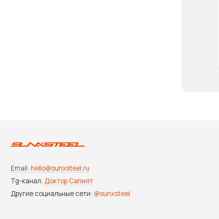
Публи
Публи
Полит
Email:
hello@sunxsteel.ru
Согла
Tg-канал:
Доктор Сапият
расс
Другие социальные сети:
@sunxsteel
Согла
Согла
Согла
Выпис
Лицен
28.02
облас
Сведе