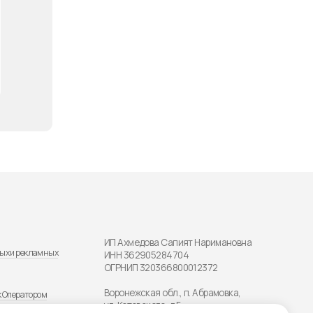
ИП Ахмедова Сапият Наримановна
ИНН 362905284704
ОГРНИП 320366800012372
Воронежская обл., п. Абрамовка,
ул. Котовского, д.5