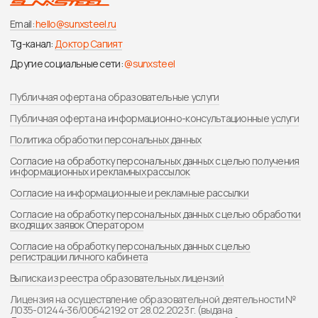
регистрации личного кабинета
Выписка из
реестра образовательных лицензий
Лицензия на осуществление образовательной деятельности №
Л035-01244-36/00642192 от 28.02.2023 г. (выдана
Департаментом образования, науки и молодежной политики
Воронежской области бессрочно).
Сведения об образовательной организации
ИП Ахмедова Сапият Наримановна
ИНН 362905284704
ОГРНИП 320366800012372
Воронежская обл., п. Абрамовка,
ул. Котовского, д.5
Информация на данном сайте носит образовательный характер и не
заменяет консультацию специалиста. Имеются противопоказания,
перед применением проконсультируйтесь со специалистом. Ресурс
не несет ответственность за использование и трактовку
предоставленной информации. Сфера медицины стремительно
развивается, поэтому информация может устареть, стать неполной
и некорректной. Используя информацию, вы соглашаетесь с тем, что
ресурс не несет ответственности за принятие любого решения и
никак не связан с ним. Представленная информация не является
медицинской консультацией, руководством к действию или заменой
профессиональной медицинской помощи.