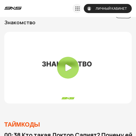
ЛИЧНЫЙ КАБИНЕТ
1 УРОК
15:00
Знакомство
ТАЙМКОДЫ
00:38 Кто такая Доктор Сапият? Почему ей
можно доверять?
02:30 Как работают в государственных
учреждениях
05:26 Миссия Доктора Сапият
07:18 Как работает Доктор Сапият?
Концепция Доктора Сапият
12:27 Как будет строиться работа на курсе?